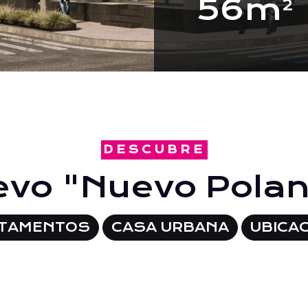
56m
2
DESCUBRE
vo "Nuevo Pola
TAMENTOS
CASA URBANA
UBICA