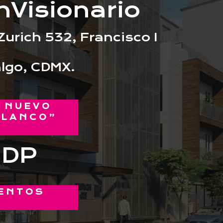
Visionario
Zurich 532, Francisco I
algo, CDMX.
L NUEVO
OLANCO”
MDP
ENTOS