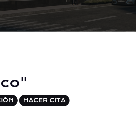
nco"
CIÓN
HACER CITA