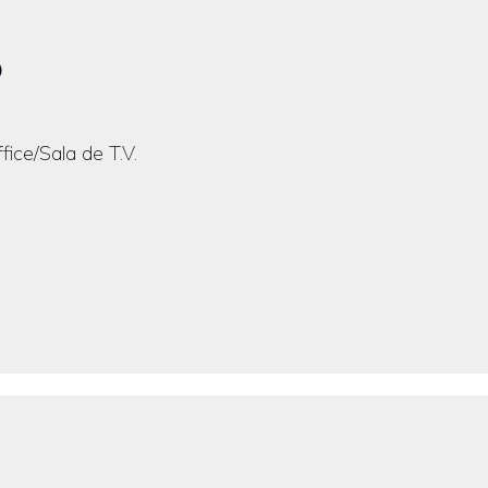
P
ce/Sala de T.V.