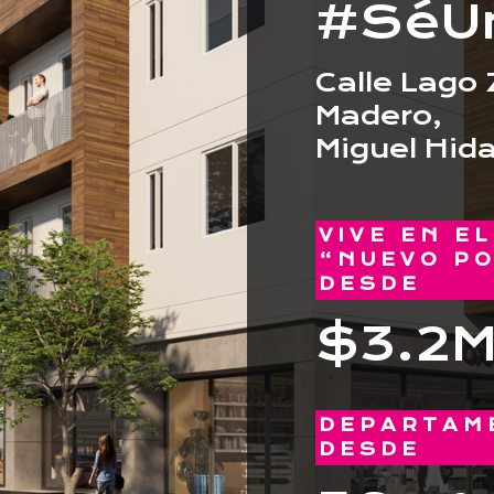
#SéUn
Calle Lago 
Madero,
Miguel Hid
VIVE EN E
“NUEVO P
DESDE
$3.2
DEPARTAM
DESDE