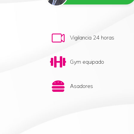
Vigilancia 24 horas
Gym equipado
Asadores