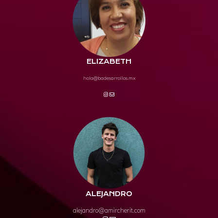
ELIZABETH
hola@badesarrollos.mx
ALEJANDRO
alejandro@amircherit.com