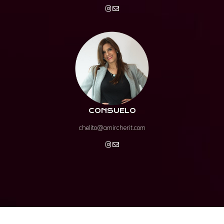
CONSUELO
chelito@amircherit.com