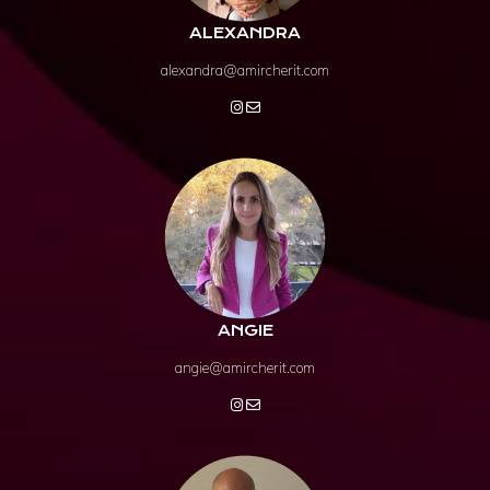
ALEXANDRA
alexandra@amircherit.com
ANGIE
angie@amircherit.com