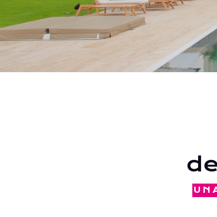
de
UN