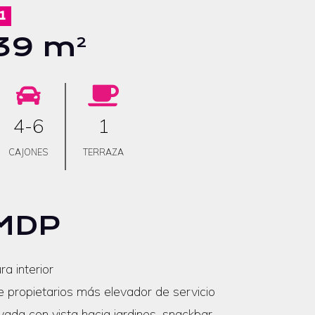
1
39 m
2
4-6
1
CAJONES
TERRAZA
MDP
ra interior
e propietarios más elevador de servicio
vada con vista hacia jardines, snackbar