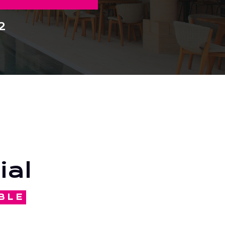
2
ial
BLE