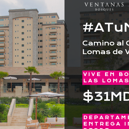
#ATu
Camino al O
Lomas de 
VIVE EN B
LAS LOMA
$31M
DEPARTAM
ENTREGA I