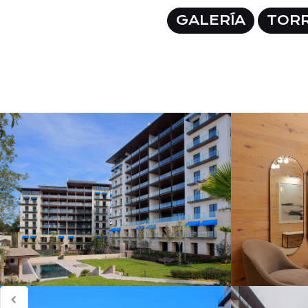
GALERÍA
TORR