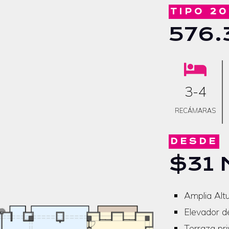
TIPO 20
576.
3-4
RECÁMARAS
DESDE
$31 
Amplia Altu
Elevador d
Terraza pri