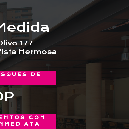
Medida
livo 177
Vista Hermosa
OSQUES DE
S
DP
ENTOS CON
NMEDIATA