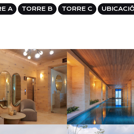
E A
TORRE B
TORRE C
UBICACI