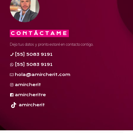
CONTÁCTAME
Deja tus datos y pronto estaré en contacto contigo.
[55] 5083 9191
[55] 5083 9191
hola@amircherit.com
amircherit
amircheritre
amircherit